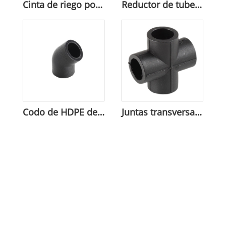
Cinta de riego por goteo integrada de HDPE, longitud personalizada
Reductor de tubería de HDPE resistente a la corrosión
Codo de HDPE de 45° para dirección de flujo
Juntas transversales iguales de HDPE para conexión de tuberías