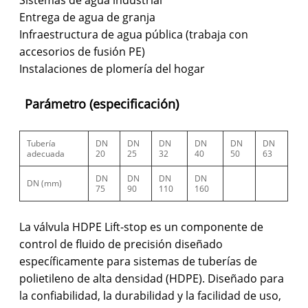
Entrega de agua de granja
Infraestructura de agua pública (trabaja con
accesorios de fusión PE)
Instalaciones de plomería del hogar
Parámetro (especificación)
Tubería
DN
DN
DN
DN
DN
DN
adecuada
20
25
32
40
50
63
DN
DN
DN
DN
DN (mm)
75
90
110
160
La válvula HDPE Lift-stop es un componente de
control de fluido de precisión diseñado
específicamente para sistemas de tuberías de
polietileno de alta densidad (HDPE). Diseñado para
la confiabilidad, la durabilidad y la facilidad de uso,